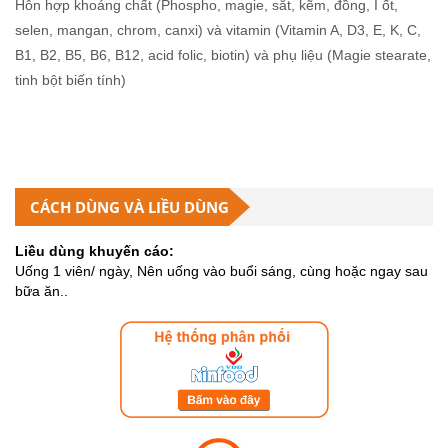
Hỗn hợp khoáng chất (Phospho, magie, sắt, kẽm, đồng, I ốt,
selen, mangan, chrom, canxi) và vitamin (Vitamin A, D3, E, K, C,
B1, B2, B5, B6, B12, acid folic, biotin) và phụ liệu (Magie stearate,
tinh bột biến tính)
CÁCH DÙNG VÀ LIỀU DÙNG
Liều dùng khuyến cáo:
Uống 1 viên/ ngày, Nên uống vào buổi sáng, cùng hoặc ngay sau
bữa ăn..