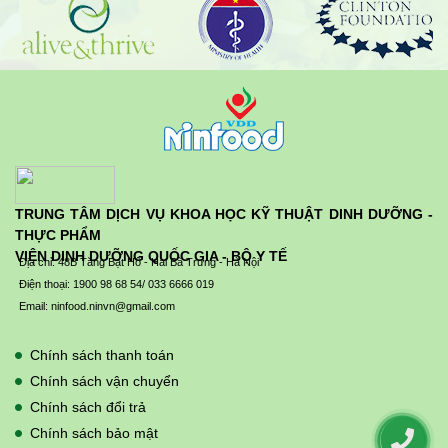
TRUNG TÂM DỊCH VỤ KHOA HỌC KỸ THUẬT DINH DƯỠNG -
THỰC PHẨM
VIỆN DINH DƯỠNG QUỐC GIA - BỘ Y TẾ
Địa chỉ: 48B Tăng Bạt Hổ - Hai Bà Trưng - Hà Nội
Điện thoại: 1900 98 68 54/ 033 6666 019
Email: ninfood.ninvn@gmail.com
Chính sách thanh toán
Chính sách vận chuyển
Chính sách đổi trả
Chính sách bảo mật