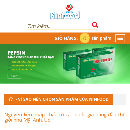
0
GIỎ HÀNG:
sản phẩm
1900.986.854
VÌ SAO NÊN CHỌN SẢN PHẨM CỦA NINFOOD
>
Nguyên liệu nhập khẩu từ các quốc gia hàng đầu thế
giới như Mỹ, Anh, Úc