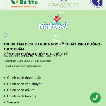
TRUNG TÂM DỊCH VỤ KHOA HỌC KỸ THUẬT DINH DƯỠNG -
THỰC PHẨM
VIỆN DINH DƯỠNG QUỐC GIA - BỘ Y TẾ
Địa chỉ: 48B Tăng Bạt Hổ - Hai Bà Trưng - Hà Nội
Điện thoại: 1900 98 68 54/ 033 6666 019
Email: ninfood.ninvn@gmail.com
Chính sách thanh toán
Chính sách vận chuyển
Chính sách đổi trả
Chính sách bảo mật
Sản phẩm