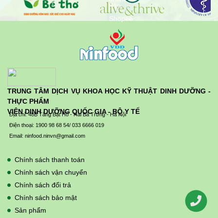
TRUNG TÂM DỊCH VỤ KHOA HỌC KỸ THUẬT DINH DƯỠNG -
THỰC PHẨM
VIỆN DINH DƯỠNG QUỐC GIA - BỘ Y TẾ
Địa chỉ: 48B Tăng Bạt Hổ - Hai Bà Trưng - Hà Nội
Điện thoại: 1900 98 68 54/ 033 6666 019
Email: ninfood.ninvn@gmail.com
Chính sách thanh toán
Chính sách vận chuyển
Chính sách đổi trả
Chính sách bảo mật
Sản phẩm