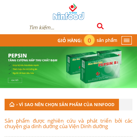
0
GIỎ HÀNG:
sản phẩm
1900.986.854
VÌ SAO NÊN CHỌN SẢN PHẨM CỦA NINFOOD
>
Sản phẩm được nghiên cứu và phát triển bởi các
chuyện gia dinh dưỡng của Viện Dinh dưỡng