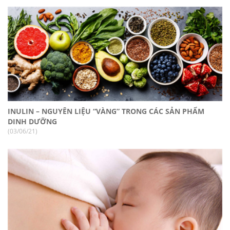
INULIN – NGUYÊN LIỆU “VÀNG” TRONG CÁC SẢN PHẨM
DINH DƯỠNG
(03/06/21)