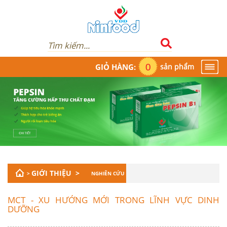
0
GIỎ HÀNG:
sản phẩm
1900.986.854
GIỚI THIỆU >
>
NGHIÊN CỨU
MCT - XU HƯỚNG MỚI TRONG LĨNH VỰC DINH
DƯỠNG