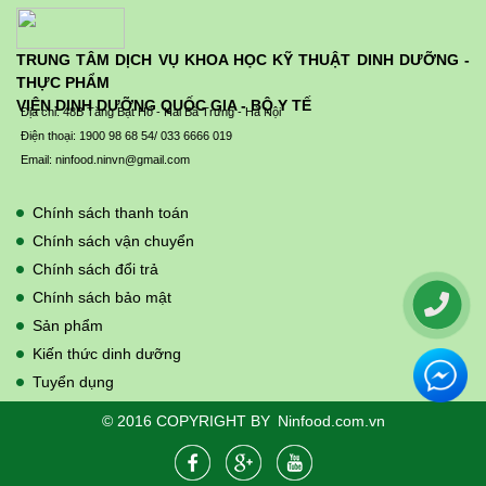
TRUNG TÂM DỊCH VỤ KHOA HỌC KỸ THUẬT DINH DƯỠNG -
THỰC PHẨM
VIỆN DINH DƯỠNG QUỐC GIA - BỘ Y TẾ
Địa chỉ: 48B Tăng Bạt Hổ - Hai Bà Trưng - Hà Nội
Điện thoại: 1900 98 68 54/ 033 6666 019
Email: ninfood.ninvn@gmail.com
Chính sách thanh toán
Chính sách vận chuyển
Chính sách đổi trả
Chính sách bảo mật
Sản phẩm
Kiến thức dinh dưỡng
Tuyển dụng
© 2016 COPYRIGHT BY
Ninfood.com.vn