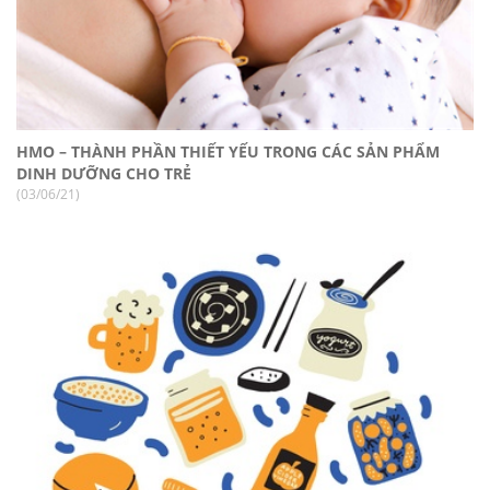
HMO – THÀNH PHẦN THIẾT YẾU TRONG CÁC SẢN PHẨM
DINH DƯỠNG CHO TRẺ
(03/06/21)