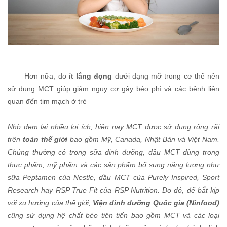
Hơn nữa, do
ít lắng đọng
dưới dạng mỡ trong cơ thể nên
sử dụng MCT giúp giảm nguy cơ gây béo phì và các bệnh liên
quan đến tim mạch ở trẻ
Nhờ đem lại nhiều lợi ích, hiện nay MCT được sử dụng rộng rãi
trên
toàn thế giới
bao gồm Mỹ, Canada, Nhật Bản và Việt Nam.
Chúng thường có trong sữa dinh dưỡng, dầu MCT dùng trong
thực phẩm, mỹ phẩm và các sản phẩm bổ sung năng lượng như
sữa Peptamen của Nestle, dầu MCT của Purely Inspired, Sport
Research hay RSP True Fit của RSP Nutrition. Do đó, để bắt kịp
với xu hướng của thế giới,
Viện dinh dưỡng Quốc gia (Ninfood)
cũng sử dụng hệ chất béo tiên tiến bao gồm MCT và các loại