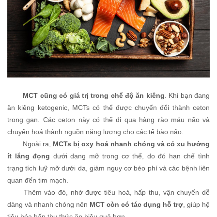
MCT cũng có giá trị trong chế độ ăn kiêng
. Khi bạn đang
ăn kiêng ketogenic, MCTs có thể được chuyển đổi thành ceton
trong gan. Các ceton này có thể đi qua hàng rào máu não và
chuyển hoá thành nguồn năng lượng cho các tế bào não.
Ngoài ra,
MCTs bị oxy hoá nhanh chóng và có xu hướng
ít lắng đọng
dưới dạng mỡ trong cơ thể, do đó hạn chế tình
trạng tích luỹ mỡ dưới da, giảm nguy cơ béo phí và các bệnh liên
quan đến tim mạch.
Thêm vào đó, nhờ được tiêu hoá, hấp thu, vận chuyển dễ
dàng và nhanh chóng nên
MCT còn có tác dụng hỗ trợ
, giúp hệ
tiêu hóa hấp thu thức ăn hiệu quả hơn.